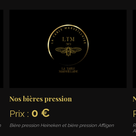
Nos bières pression
N
0 €
Prix :
n
Bière pression Heineken et bière pression Affligen
R
A