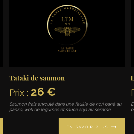
Tataki de saumon
L
26 €
Prix :
Saumon frais enroulé dans une feuille de nori pané au
E
panko, wok de légumes et sauce soja au sésame
p
EN SAVOIR PLUS