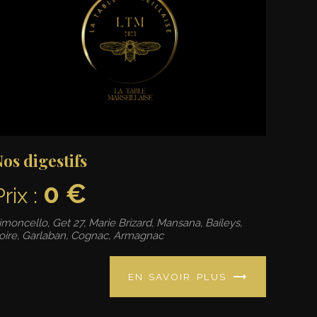
os digestifs
0 €
Prix :
imoncello, Get 27, Marie Brizard, Mansana, Baileys,
oire, Garlaban, Cognac, Armagnac
EN SAVOIR PLUS