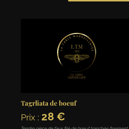
Tagrliata de boeuf
28 €
Prix :
Tendre pièce de faux filé de boeuf tranchée finement