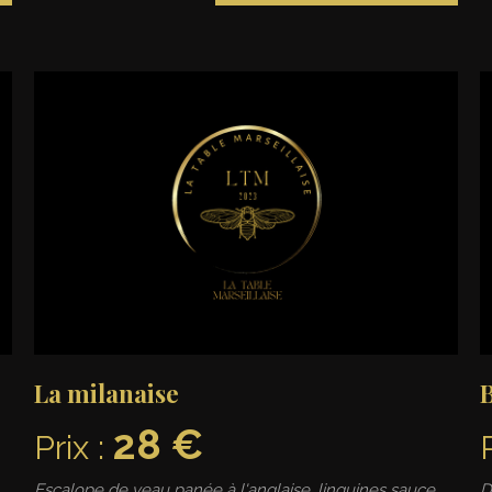
La milanaise
28 €
Prix :
Escalope de veau panée à l'anglaise, linguines sauce
D