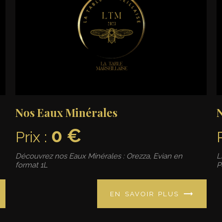
Nos Eaux Minérales
N
0 €
Prix :
Découvrez nos Eaux Minérales : Orezza, Evian en
L
format 1L
P
EN SAVOIR PLUS