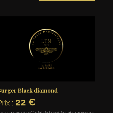
Burger Black diamond
22 €
Prix :
ans un pain bio, efiloché de boeuf, burrata, sucrine, jus